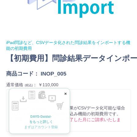
iPad問診など、CSVデータ化された問診結果をインポートする機
能の初期費用
【初期費用】問診結果データインポ
商品コード：
INOP_005
通常価格
： ￥110,000
(税込)
×
初期費用ご請求月について
問診結果の取り込みは、問診結果がCSVデータ化可能な場合
となります。こちらは問診取り込み機能の初期費用です。
DAYS-Daidai-
初期費用は、システム設定が完了した月にご請求いたしま
をもっと詳しく
す。
まずはアカウント登録