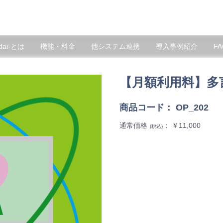
idai-とは
機能・料金
他システム連携
導入事例紹介
FA
【月額利用料】多
商品コード：
OP_202
通常価格
： ￥11,000
(税込)