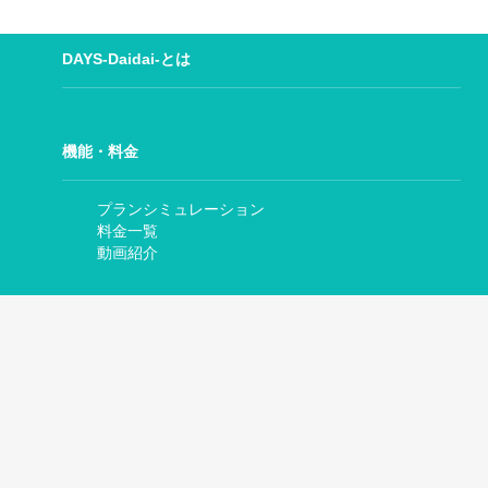
DAYS-Daidai-とは
機能・料金
プランシミュレーション
料金一覧
動画紹介
導入事例紹介
導入事例一覧
生活協同組合コープさっぽろ
アクラス中央病院
ニセコインターナショナルクリニック
三恵クリニック